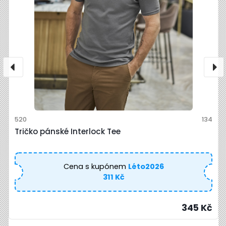
520
134
Tričko pánské Interlock Tee
Cena s kupónem
Léto2026
311 Kč
345 Kč