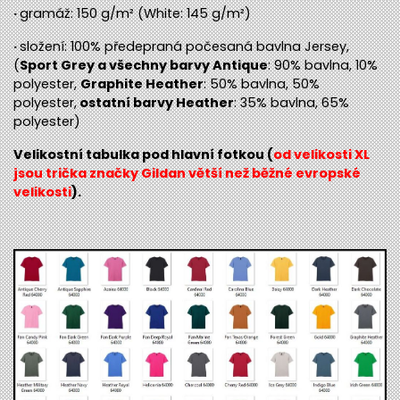
·
gramáž: 150 g/m² (White: 145 g/m²)
·
složení: 100% předepraná počesaná bavlna Jersey,
(
Sport Grey a všechny barvy Antique
: 90% bavlna, 10%
polyester,
Graphite Heather
:
50% bavlna, 50%
polyester,
ostatní barvy Heather
: 35% bavlna, 65%
polyester)
Velikostní tabulka pod hlavní fotkou (
od velikosti XL
jsou trička značky Gildan větší než běžné evropské
velikosti
).