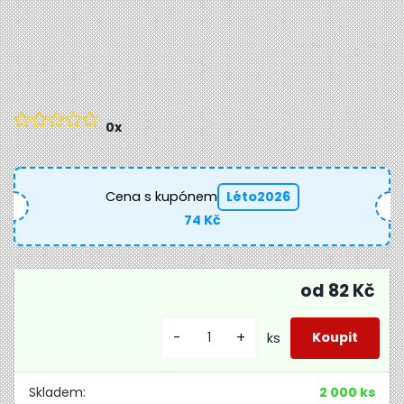
0x
Cena s kupónem
Léto2026
74 Kč
82 Kč
-
+
ks
Skladem:
2 000 ks