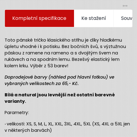
Kompletní specifikace
Ke stažení
Souvis
Toto pánské tričko klasického střihu je díky hladkému
úpletu vhodné i k potisku. Bez bočních švů, s výztužnou
páskou z ramene na rameno a s dvojitým švem na
rukávech a na spodním lemu. Bezešvý elastický lem
kolem krku. Výběr z 53 barev!
Doprodejové barvy (náhled pod hlavní fotkou) ve
vybraných velikostech za 65,- Kč.
Bílá a natural jsou levnější než ostatní barevné
varianty.
Parametry:
·
velikosti: XS, S, M, L, XL, XXL, 3XL, 4XL, 5XL (XS, 4XL a 5XL jen
v některých barvách)