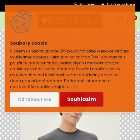
Přihlášení
Nová registrace
0
Tričko Gild
Úvod
Trička
Pánská
Krátký rukáv
S cílem usnadnit uživatelům používat naše webové stránky
využíváme cookies. Kliknutím na tlačítko "OK" souhlasíte s
použitím preferenčních, statistických i marketingových
Tričko Gildan Ring Spun
cookies pro nás i naše partnery. Funkční cookies jsou v
rámci zachování funkčnosti webu používány po celou
64000
dobu procházení webem. Podrobné informace a
nastavení ke cookies najdete
zde
.
Souhlasím
Odmítnout vše