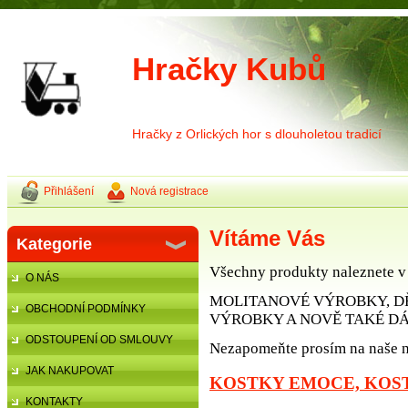
Hračky Kubů
Hračky z Orlických hor s dlouholetou tradicí
Přihlášení
Nová registrace
Vítáme Vás
Kategorie
Všechny produkty naleznete v 
O NÁS
MOLITANOVÉ VÝROBKY, D
OBCHODNÍ PODMÍNKY
VÝROBKY A NOVĚ TAKÉ D
ODSTOUPENÍ OD SMLOUVY
Nezapomeňte prosím na naše 
JAK NAKUPOVAT
KOSTKY EMOCE, KOS
KONTAKTY