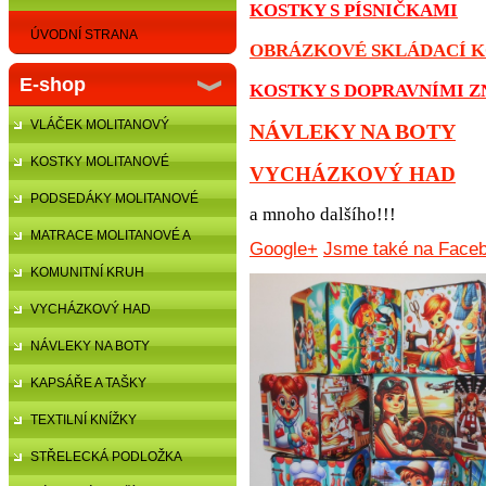
KOSTKY S PÍSNIČKAMI
ÚVODNÍ STRANA
OBRÁZKOVÉ SKLÁDACÍ 
E-shop
KOSTKY S DOPRAVNÍMI 
VLÁČEK MOLITANOVÝ
NÁVLEKY NA BOTY
KOSTKY MOLITANOVÉ
VYCHÁZKOVÝ HAD
PODSEDÁKY MOLITANOVÉ
a mnoho dalšího!!!
MATRACE MOLITANOVÉ A
Google+
Jsme také na Faceb
ŽÍNĚNKY
KOMUNITNÍ KRUH
VYCHÁZKOVÝ HAD
NÁVLEKY NA BOTY
KAPSÁŘE A TAŠKY
TEXTILNÍ KNÍŽKY
STŘELECKÁ PODLOŽKA